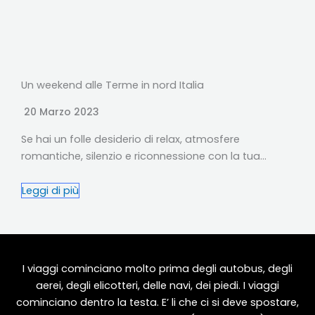
Un weekend alle Terme in nord Italia
20 Marzo 2023
Se hai un folle desiderio di relax, atmosfere
romantiche, silenzio e riconnessione con la tua…
Leggi di più
I viaggi cominciano molto prima degli autobus, degli
aerei, degli elicotteri, delle navi, dei piedi. I viaggi
cominciano dentro la testa. E’ li che ci si deve spostare,