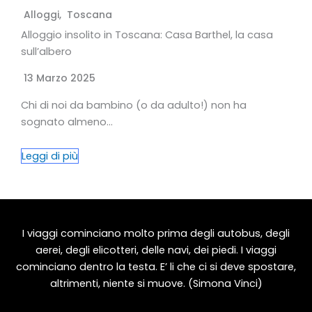
Alloggi
,
Toscana
Alloggio insolito in Toscana: Casa Barthel, la casa
sull’albero
13 Marzo 2025
Chi di noi da bambino (o da adulto!) non ha
sognato almeno…
Leggi di più
I viaggi cominciano molto prima degli autobus, degli
aerei, degli elicotteri, delle navi, dei piedi. I viaggi
cominciano dentro la testa. E’ li che ci si deve spostare,
altrimenti, niente si muove. (Simona Vinci)