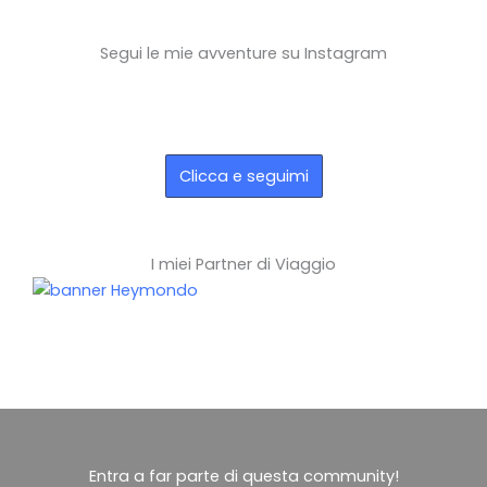
Segui le mie avventure su Instagram
https://www.instagram.
https://www.instagram.
com/avevounviaggion
com/avevounviaggion
https://www.instagram.
elcassetto/reels/
elcassetto/reels/
com/avevounviaggion
Clicca e seguimi
elcassetto/reels/
I miei Partner di Viaggio
Entra a far parte di questa community!