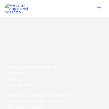
Vai
al
contenuto
Benvenuti nel mio travelblog
Esplora il
Mondo
assieme a Me.
Viaggiando alla scoperta dei paesi,
troverai il continente in te stesso.
(proverbio indiano)