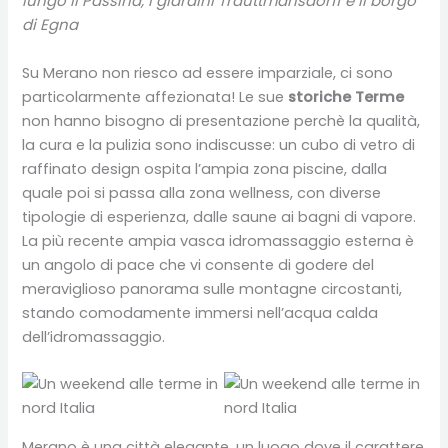
lungo il Passiria, i giardini Trauttmansdorff e il borgo
di Egna
Su Merano non riesco ad essere imparziale, ci sono
particolarmente affezionata! Le sue
storiche Terme
non hanno bisogno di presentazione perchè la qualità,
la cura e la pulizia sono indiscusse: un cubo di vetro di
raffinato design ospita l’ampia zona piscine, dalla
quale poi si passa alla zona wellness, con diverse
tipologie di esperienza, dalle saune ai bagni di vapore.
La più recente ampia vasca idromassaggio esterna è
un angolo di pace che vi consente di godere del
meraviglioso panorama sulle montagne circostanti,
stando comodamente immersi nell’acqua calda
dell’idromassaggio.
Merano è una città elegante, un luogo dove il carattere