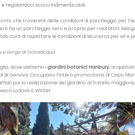
 regalandoci scorci indimenticabili.
onto che troverete delle condizioni di parcheggio per l’a
 parlerò ha un parcheggio vero e proprio per i visitatori; bis
o cura di rispettare le condizioni di sicurezza per sé e per 
y e borgo di Dolceacqua
lia, dove visitiamo i
giardini botanici Hanbury
, acquistati
Studi di Genova. Occupano l’intero promontorio di Capo Mor
fidò poi la realizzazione del giardino al fratello maggiore
desco Lodovico Winter.