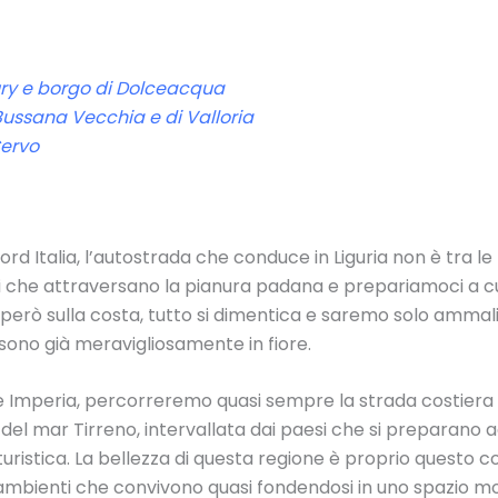
ury e borgo di Dolceacqua
i Bussana Vecchia e di Valloria
Cervo
ord Italia, l’autostrada che conduce in Liguria non è tra le
ici che attraversano la pianura padana e prepariamoci a cu
ti però sulla costa, tutto si dimentica e saremo solo ammali
i sono già meravigliosamente in fiore.
 e Imperia, percorreremo quasi sempre la strada costiera
 del mar Tirreno, intervallata dai paesi che si preparano ad 
uristica. La bellezza di questa regione è proprio questo co
ambienti che convivono quasi fondendosi in uno spazio mol