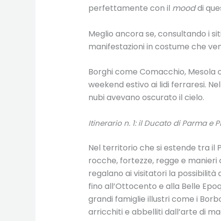
perfettamente con il
mood
di que
Meglio ancora se, consultando i siti
manifestazioni in costume che ven
Borghi come Comacchio, Mesola o 
weekend estivo ai lidi ferraresi. Ne
nubi avevano oscurato il cielo.
Itinerario n. 1: il Ducato di Parma e 
Nel territorio che si estende tra il
rocche, fortezze, regge e manieri c
regalano ai visitatori la possibilit
fino all’Ottocento e alla Belle Epo
grandi famiglie illustri come i Borbon
arricchiti e abbelliti dall’arte di 