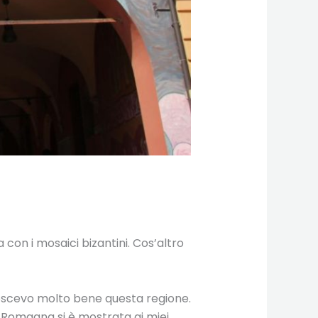
a con i mosaici bizantini. Cos’altro
oscevo molto bene questa regione.
a Romagna si è mostrata ai miei