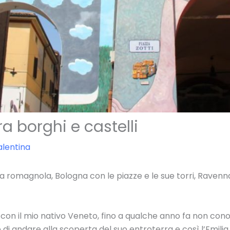
 borghi e castelli
alentina
viera romagnola, Bologna con le piazze e le sue torri, Ravenn
on il mio nativo Veneto, fino a qualche anno fa non con
e di andare alla scoperta del suo entroterra e così l’Emili