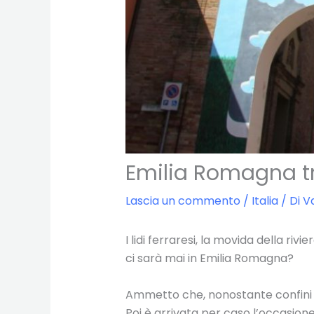
Emilia Romagna tra
Lascia un commento
/
Italia
/ Di
V
I lidi ferraresi, la movida della ri
ci sarà mai in Emilia Romagna?
Ammetto che, nonostante confini c
Poi è arrivata per caso l’occasion