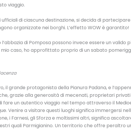
sto viaggio.
 ufficiali di ciascuna destinazione, si decida di partecipar
gono organizzate nei borghi. L’effetto WOW è garantito!
l’abbazia di Pomposa possono invece essere un valido p
l mio caso, ho approfittato proprio di un sabato pomeriggio 
Piacenza
 Po, il grande protagonista della Pianura Padana, e l’appenn
he, grazie alla generosità di mecenati, proprietari privat
à di fare un autentico viaggio nel tempo attraverso il Medio
que. Venire a visitare questi luoghi significa immergersi ne
e, i Farnesi, gli Sforza e moltissimi altri, significa ascoltar
maestri quali Parmigianino. Un territorio che offre peraltro u