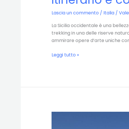
Lascia un commento
/
Italia
/
Vale
La Sicilia occidentale è una bellez
trekking in una delle riserve naturali
ammirare opere d’arte uniche come 
Cosa
Leggi tutto »
vedere
in
Sicilia
occidentale
in
4
giorni:
itinerario
e