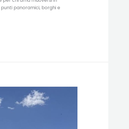
le per chi ama muoversi in
, punti panoramici, borghi e