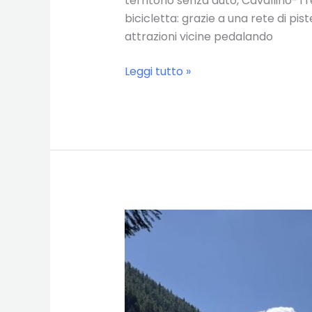
territorio senza auto, Cavallino-T
bicicletta: grazie a una rete di pis
attrazioni vicine pedalando
Cavallino
Leggi tutto »
–
Treporti
in
bici:
cosa
vedere
tra
mare,
laguna
e
ciclabili