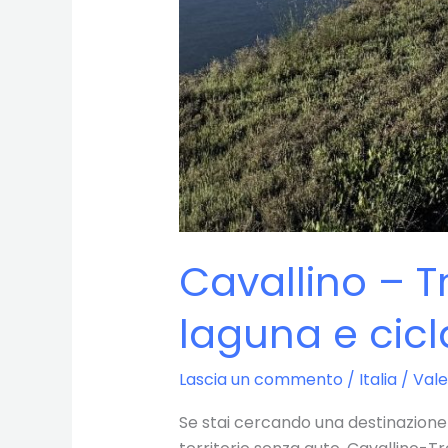
Cavallino – Tr
laguna e cicla
Lascia un commento
/
Italia
/
Vale
Se stai cercando una destinazione c