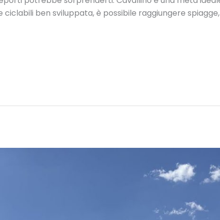
reporti potrebbe sorprenderti. Cavallino è una meta idea
te ciclabili ben sviluppata, è possibile raggiungere spiagge