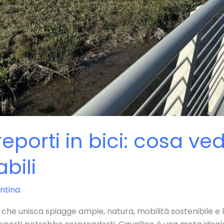
eporti in bici: cosa ve
bili
ntina
he unisca spiagge ampie, natura, mobilità sostenibile e la 