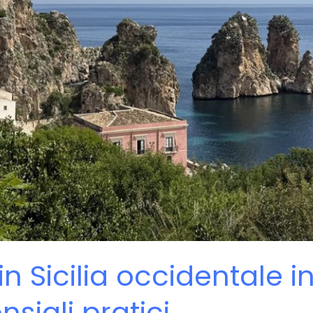
 Sicilia occidentale in
nsigli pratici