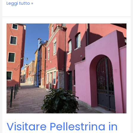
Itinerario
Leggi tutto »
di
3
giorni
in
Garfagnana
Visitare Pellestrina in