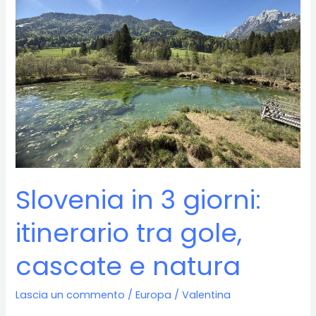
Slovenia in 3 giorni:
itinerario tra gole,
cascate e natura
Lascia un commento
/
Europa
/
Valentina