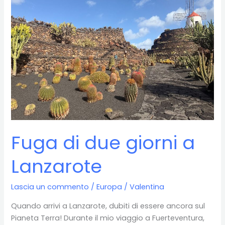
Walser
trekking
e
natura
Fuga di due giorni a
Lanzarote
Lascia un commento
/
Europa
/
Valentina
Quando arrivi a Lanzarote, dubiti di essere ancora sul
Pianeta Terra! Durante il mio viaggio a Fuerteventura,