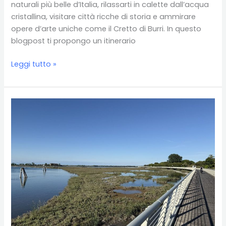
naturali più belle d’Italia, rilassarti in calette dall’acqua
cristallina, visitare città ricche di storia e ammirare
opere d’arte uniche come il Cretto di Burri. In questo
blogpost ti propongo un itinerario
Cosa
Leggi tutto »
vedere
in
Sicilia
occidentale
in
4
giorni:
itinerario
e
consigli
pratici