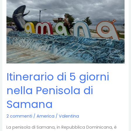
Itinerario di 5 giorni
nella Penisola di
Samana
2 commenti
/
America
/
Valentina
La penisola di Samana, in Repubblica Dominicana, è