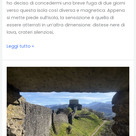
ho deciso di concedermi una breve fuga di due giorni
verso questa isola così diversa e magnetica. Appena
si mette piede sull’isola, la sensazione è quella di
essere atterrati in un’altra dimensione: distese nere di
lava, crateri silenziosi,
Fuga
Leggi tutto »
di
due
giorni
a
Lanzarote