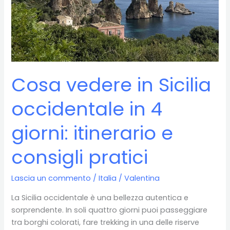
Cosa vedere in Sicilia
occidentale in 4
giorni: itinerario e
consigli pratici
Lascia un commento
/
Italia
/
Valentina
La Sicilia occidentale è una bellezza autentica e
sorprendente. In soli quattro giorni puoi passeggiare
tra borghi colorati, fare trekking in una delle riserve