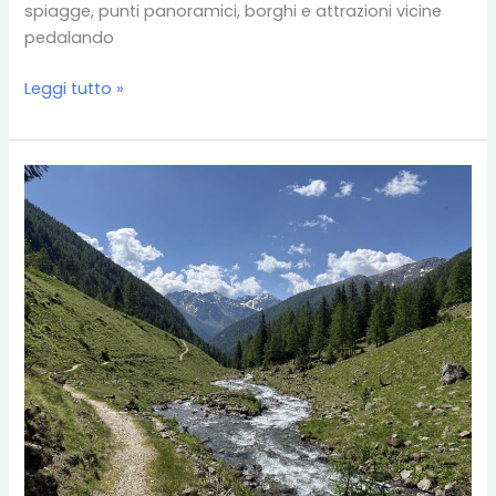
spiagge, punti panoramici, borghi e attrazioni vicine
pedalando
Cavallino
Leggi tutto »
–
Treporti
in
bici:
cosa
vedere
tra
mare,
laguna
e
ciclabili