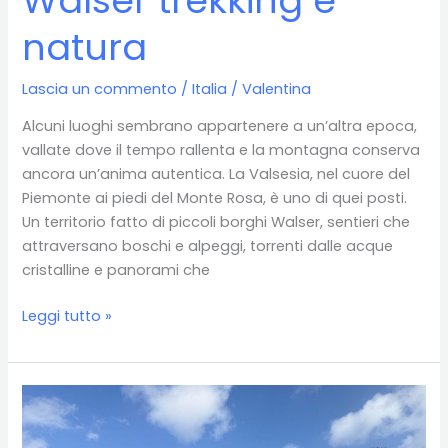
Walser trekking e
natura
Lascia un commento
/
Italia
/
Valentina
Alcuni luoghi sembrano appartenere a un’altra epoca,
vallate dove il tempo rallenta e la montagna conserva
ancora un’anima autentica. La Valsesia, nel cuore del
Piemonte ai piedi del Monte Rosa, è uno di quei posti.
Un territorio fatto di piccoli borghi Walser, sentieri che
attraversano boschi e alpeggi, torrenti dalle acque
cristalline e panorami che
Weekend
Leggi tutto »
in
Valsesia:
itinerario
tra
borghi