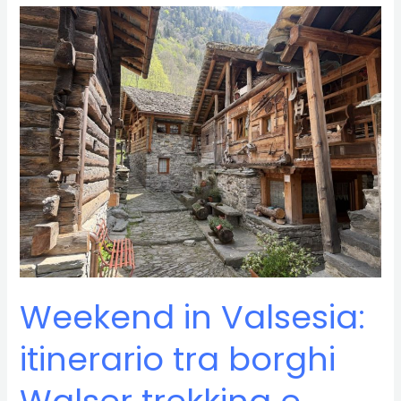
itinerario
slow
tra
mare,
ciclabili
e
natura
Weekend in Valsesia:
itinerario tra borghi