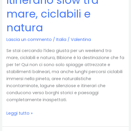
itinerario slow tra
mare, ciclabili e
natura
Lascia un commento
/
Italia
/
Valentina
Se stai cercando l’idea giusta per un weekend tra
mare, ciclabili e natura, Bibione è la destinazione che fa
per te! Qui non ci sono solo spiagge attrezzate e
stabilimenti balneari, ma anche lunghi percorsi ciclabili
immersi nella pineta, aree naturalistiche
incontaminate, lagune silenziose e itinerari che
conducono verso borghi storici e paesaggi
completamente inaspettati.
Weekend
Leggi tutto »
a
Bibione: