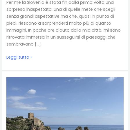
Per me la Slovenia è stata fin dalla prima volta una
sorpresa inaspettata, una di quelle mete che scegli
senza grandi aspettative ma che, quasi in punta di
piedi, riescono a sorprenderti molto più di quanto
immagini. In poche ore d’auto dalla mia città, mi sono
ritrovata immersa in un susseguirsi di paesaggi che
sembravano […]
Slovenia
Leggi tutto »
in
3
giorni:
itinerario
tra
gole,
cascate
e
natura