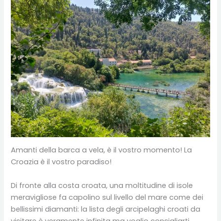
Amanti della barca a vela, è il vostro momento! La
Croazia è il vostro paradiso!
Di fronte alla costa croata, una moltitudine di isole
meravigliose fa capolino sul livello del mare come dei
bellissimi diamanti: la lista degli arcipelaghi croati da
visitare è veramente infinita ma voglio consigliarti