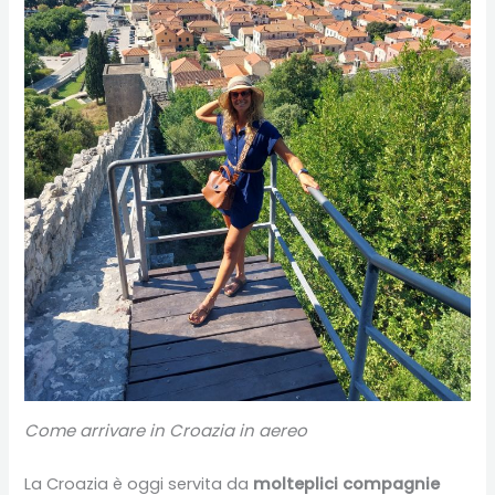
Come arrivare in Croazia in aereo
La Croazia è oggi servita da
molteplici compagnie