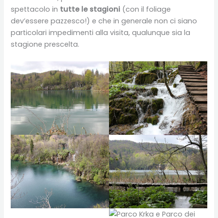
spettacolo in
tutte le stagioni
(con il foliage
dev’essere pazzesco!) e che in generale non ci siano
particolari impedimenti alla visita, qualunque sia la
stagione prescelta.