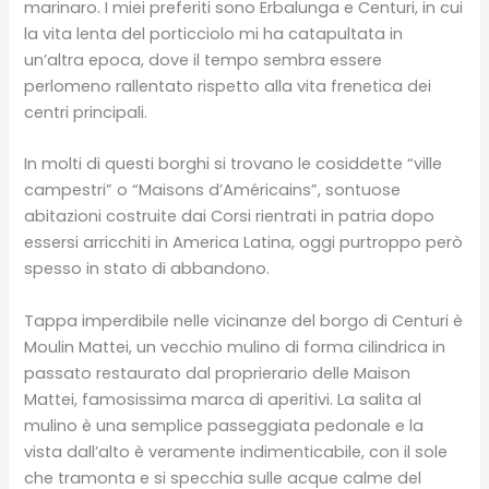
marinaro. I miei preferiti sono Erbalunga e Centuri, in cui
la vita lenta del porticciolo mi ha catapultata in
un’altra epoca, dove il tempo sembra essere
perlomeno rallentato rispetto alla vita frenetica dei
centri principali.
In molti di questi borghi si trovano le cosiddette “ville
campestri” o “Maisons d’Américains”, sontuose
abitazioni costruite dai Corsi rientrati in patria dopo
essersi arricchiti in America Latina, oggi purtroppo però
spesso in stato di abbandono.
Tappa imperdibile nelle vicinanze del borgo di Centuri è
Moulin Mattei, un vecchio mulino di forma cilindrica in
passato restaurato dal proprierario delle Maison
Mattei, famosissima marca di aperitivi. La salita al
mulino è una semplice passeggiata pedonale e la
vista dall’alto è veramente indimenticabile, con il sole
che tramonta e si specchia sulle acque calme del