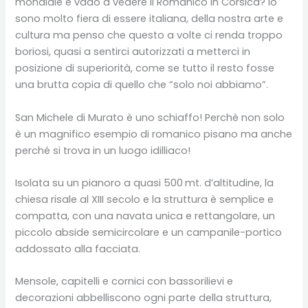
mondiale e vado a vedere il Romanico in Corsica? Io
sono molto fiera di essere italiana, della nostra arte e
cultura ma penso che questo a volte ci renda troppo
boriosi, quasi a sentirci autorizzati a metterci in
posizione di superiorità, come se tutto il resto fosse
una brutta copia di quello che “solo noi abbiamo”.
San Michele di Murato è uno schiaffo! Perchè non solo
è un magnifico esempio di romanico pisano ma anche
perché si trova in un luogo idilliaco!
Isolata su un pianoro a quasi 500
mt. d’altitudine, la
chiesa risale al XIII secolo e la struttura è semplice e
compatta, con una navata unica e rettangolare, un
piccolo abside semicircolare e un campanile-portico
addossato alla facciata.
Mensole, capitelli e cornici con bassorilievi e
decorazioni abbelliscono ogni parte della struttura,