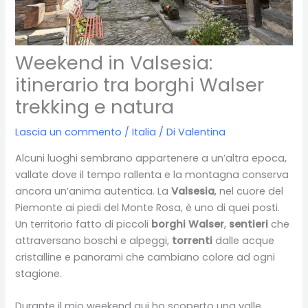
Weekend in Valsesia:
itinerario tra borghi Walser
trekking e natura
Lascia un commento
/
Italia
/ Di
Valentina
Alcuni luoghi sembrano appartenere a un’altra epoca,
vallate dove il tempo rallenta e la montagna conserva
ancora un’anima autentica. La
Valsesia
, nel cuore del
Piemonte ai piedi del Monte Rosa, è uno di quei posti.
Un territorio fatto di piccoli
borghi Walser
,
sentieri
che
attraversano boschi e alpeggi,
torrenti
dalle acque
cristalline e panorami che cambiano colore ad ogni
stagione.
Durante il mio weekend qui ho scoperto una valle