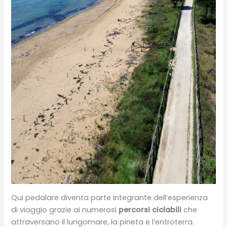
Qui pedalare diventa parte integrante dell’esperienza
di viaggio grazie ai numerosi
percorsi ciclabili
che
attraversano il lungomare, la pineta e l’entroterra.