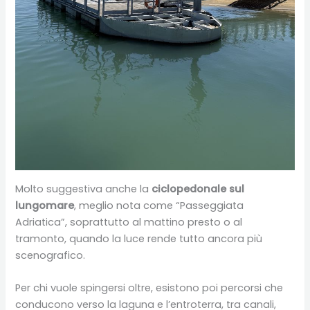
Molto suggestiva anche la
ciclopedonale sul
lungomare
, meglio nota come “Passeggiata
Adriatica”, soprattutto al mattino presto o al
tramonto, quando la luce rende tutto ancora più
scenografico.
Per chi vuole spingersi oltre, esistono poi percorsi che
conducono verso la laguna e l’entroterra, tra canali,