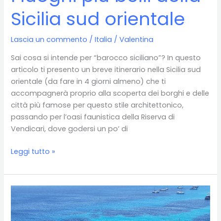
Sicilia sud orientale
Lascia un commento
/
Italia
/
Valentina
Sai cosa si intende per “barocco siciliano”? In questo
articolo ti presento un breve itinerario nella Sicilia sud
orientale (da fare in 4 giorni almeno) che ti
accompagnerà proprio alla scoperta dei borghi e delle
città più famose per questo stile architettonico,
passando per l’oasi faunistica della Riserva di
Vendicari, dove godersi un po’ di
I
Leggi tutto »
luoghi
più
belli
della
Sicilia