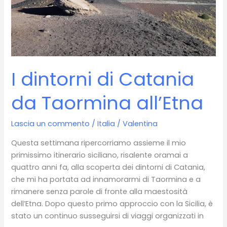
pratici
I dintorni di Catania
da Taormina all’Etna
Lascia un commento
/
Italia
/
Valentina
Questa settimana ripercorriamo assieme il mio
primissimo itinerario siciliano, risalente oramai a
quattro anni fa, alla scoperta dei dintorni di Catania,
che mi ha portata ad innamorarmi di Taormina e a
rimanere senza parole di fronte alla maestosità
dell’Etna. Dopo questo primo approccio con la Sicilia, è
stato un continuo susseguirsi di viaggi organizzati in