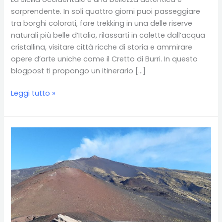
sorprendente. In soli quattro giorni puoi passeggiare
tra borghi colorati, fare trekking in una delle riserve
naturali più belle d’Italia, rilassarti in calette dall’acqua
cristallina, visitare città ricche di storia e ammirare
opere d’arte uniche come il Cretto di Burri. In questo
blogpost ti propongo un itinerario […]
Cosa
Leggi tutto »
vedere
in
Sicilia
occidentale
in
4
giorni:
itinerario
e
consigli