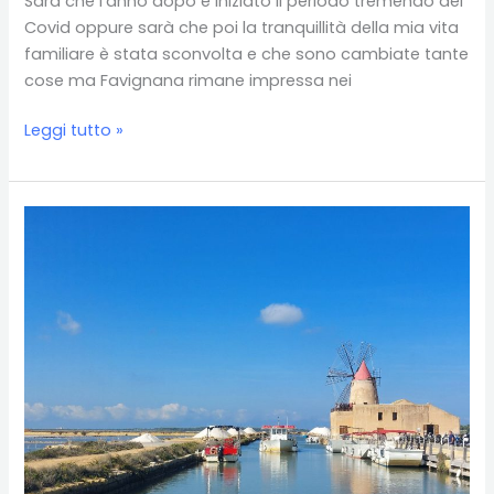
Sarà che l’anno dopo è iniziato il periodo tremendo del
Covid oppure sarà che poi la tranquillità della mia vita
familiare è stata sconvolta e che sono cambiate tante
cose ma Favignana rimane impressa nei
Favignana:
Leggi tutto »
l’isola
a
forma
di
farfalla