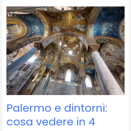
delle
saline
di
Marsala
Palermo e dintorni:
cosa vedere in 4