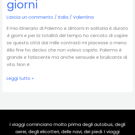
giorni
Lascia un commento
/
Italia
/
Valentina
Il mio itinerario di Palermo e dintorni in solitaria è durato
4 giorni e per la totalità del tempo ho cercato di capire
se questa città dai mille contrasti mi piacesse o meno.
Alla fine ho deciso che non volevo capirlo. Palermo è
grande e fatiscente ma anche sensuale e brulicante di
vita. Non è
Palermo
Leggi tutto »
e
dintorni:
cosa
vedere
in
4
I viaggi cominciano molto prima degli autobus, degli
giorni
aerei, degli elicotteri, delle navi, dei piedi. I viaggi