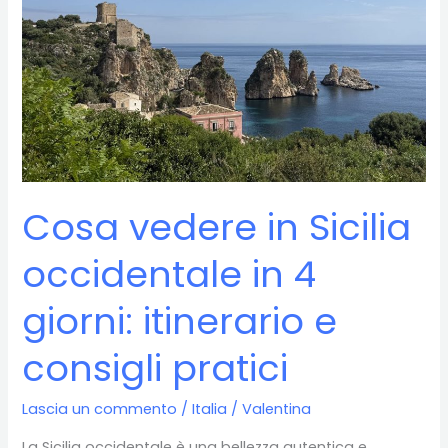
Cosa vedere in Sicilia
occidentale in 4
giorni: itinerario e
consigli pratici
Lascia un commento
/
Italia
/
Valentina
La Sicilia occidentale è una bellezza autentica e