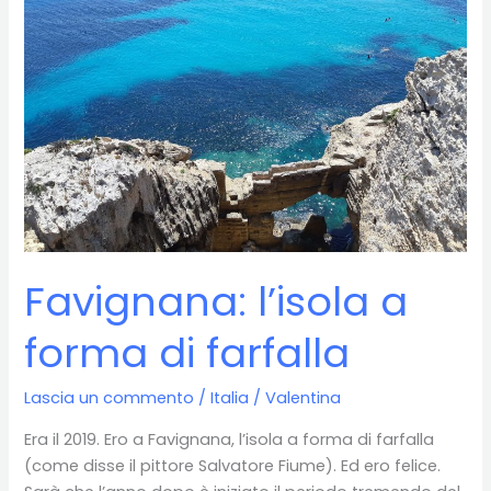
sud
orientale
Favignana: l’isola a
forma di farfalla
Lascia un commento
/
Italia
/
Valentina
Era il 2019. Ero a Favignana, l’isola a forma di farfalla
(come disse il pittore Salvatore Fiume). Ed ero felice.