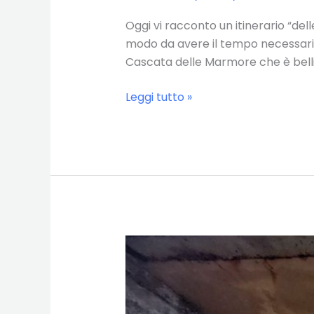
Oggi vi racconto un itinerario “delle
modo da avere il tempo necessario p
Cascata delle Marmore che è belli
Itinerario
Leggi tutto »
delle
acque
in
Umbria