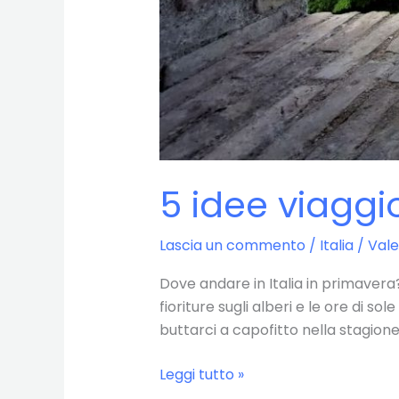
5 idee viaggio
Lascia un commento
/
Italia
/
Vale
Dove andare in Italia in primavera?
fioriture sugli alberi e le ore di s
buttarci a capofitto nella stagione
5
Leggi tutto »
idee