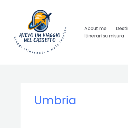
Vai
al
contenuto
About me
Desti
Itinerari su misura
Umbria