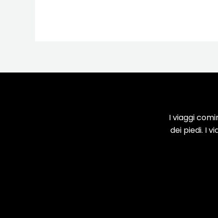
viaggio
di
primavera
in
Italia
I viaggi comi
dei piedi. I 