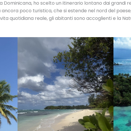
a Dominicana, ho scelto un itinerario lontano dai grandi r
ancora poco turistica, che si estende nel nord del paese, 
vita quotidiana reale, gli abitanti sono accoglienti e la 