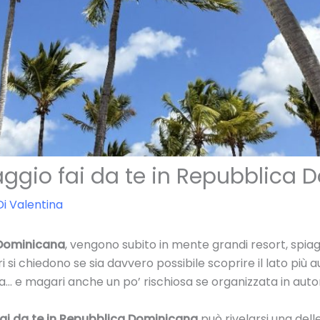
aggio fai da te in Repubblica
Di
Valentina
Dominicana
, vengono subito in mente grandi resort, spiag
si chiedono se sia davvero possibile scoprire il lato più au
a… e magari anche un po’ rischiosa se organizzata in aut
fai da te in Repubblica Dominicana
può rivelarsi una dell