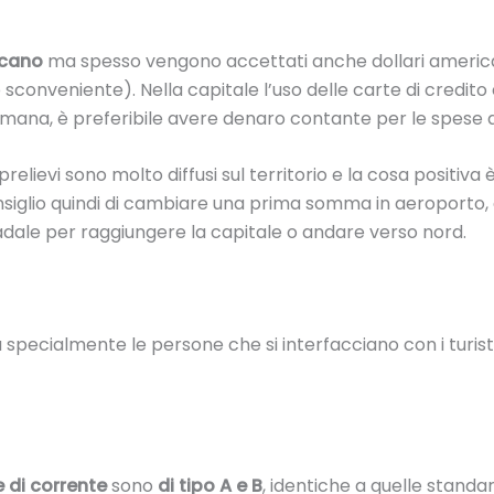
icano
ma spesso vengono accettati anche dollari america
sconveniente). Nella capitale l’uso delle carte di credito
amana, è preferibile avere denaro contante per le spese q
i prelievi sono molto diffusi sul territorio e la cosa positiv
onsiglio quindi di cambiare una prima somma in aeroporto, 
ale per raggiungere la capitale o andare verso nord.
ma specialmente le persone che si interfacciano con i turi
 di corrente
sono
di tipo A e B
, identiche a quelle standard