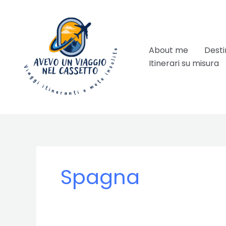
Vai
al
contenuto
About me
Desti
Itinerari su misura
Spagna