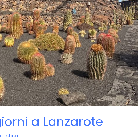
iorni a Lanzarote
lentina