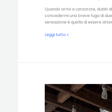
Quando arrivi a Lanzarote, dubiti d
concedermi una breve fuga di due g
sensazione è quella di essere atterra
Fuga
Leggi tutto »
di
due
giorni
a
Lanzarote