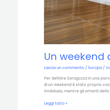
Un weekend a
Lascia un commento
/
Europa
/
Va
Per definire Saragozza in una paro
di un weekend è stato proprio così
Andalusia, mentre gli amanti dell
Un
Leggi tutto »
weekend