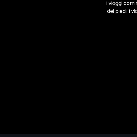
e
I viaggi comi
una
dei piedi. I 
Notte