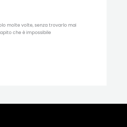
olo molte volte, senza trovarlo mai
capito che è impossibile