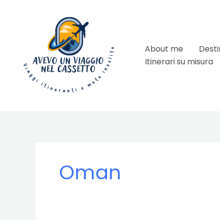
Vai
al
contenuto
About me
Desti
Itinerari su misura
Oman