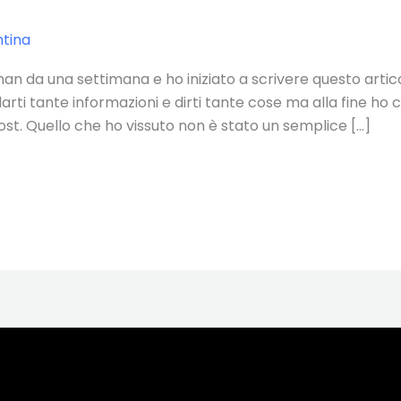
ntina
an da una settimana e ho iniziato a scrivere questo artic
ti tante informazioni e dirti tante cose ma alla fine ho 
ost. Quello che ho vissuto non è stato un semplice […]