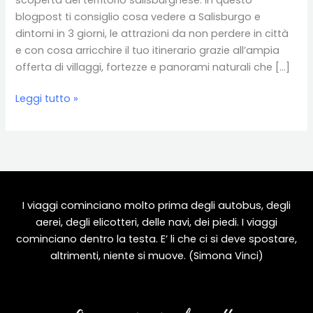
blogpost ti consiglio cosa vedere a Salisburgo e
dintorni in 3 giorni, le attrazioni da non perdere in città
e con cosa arricchire il tuo itinerario grazie all’ampia
offerta di villaggi, fortezze e panorami naturali che […]
Salisburgo
Leggi tutto »
e
dintorni:
un
itinerario
di
3
I viaggi cominciano molto prima degli autobus, degli
giorni
aerei, degli elicotteri, delle navi, dei piedi. I viaggi
cominciano dentro la testa. E’ li che ci si deve spostare,
altrimenti, niente si muove. (Simona Vinci)