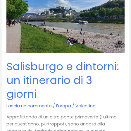
Salisburgo e dintorni:
un itinerario di 3
giorni
Lascia un commento
/
Europa
/
Valentina
Approfittando di un altro ponte primaverile (l’ultimo
per quest’anno, purtroppo!), sono andata alla
scoperta del territorio salisburghese: in questo