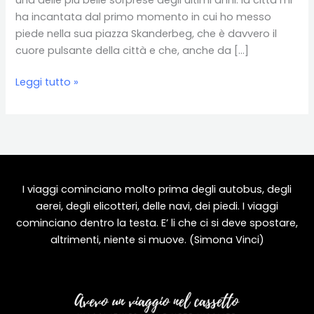
ha incantata dal primo momento in cui ho messo
piede nella sua piazza Skanderbeg, che è davvero il
cuore pulsante della città e che, anche da […]
Tirana,
Leggi tutto »
la
capitale
albanese
tra
storia
recente
I viaggi cominciano molto prima degli autobus, degli
e
aerei, degli elicotteri, delle navi, dei piedi. I viaggi
modernità
cominciano dentro la testa. E’ li che ci si deve spostare,
altrimenti, niente si muove. (Simona Vinci)