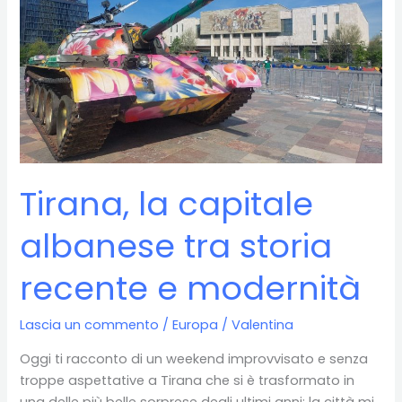
Tirana, la capitale
albanese tra storia
recente e modernità
Lascia un commento
/
Europa
/
Valentina
Oggi ti racconto di un weekend improvvisato e senza
troppe aspettative a Tirana che si è trasformato in
una delle più belle sorprese degli ultimi anni: la città mi