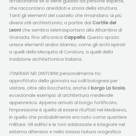
affascinante se si viene guidati da persone esperte,
che raccontano aneddoti e storia della struttura.
Tanti gli elementi del castello che rimandano ai più
diversi stili architettonici, a partire dal
Cortile dei
Leoni
che sembra teletrasportarci alla Alhambra di
Granada, fino all’iconica
Cappella
. Questo spazio
unisce elementi arabo islamici, come gli archi ispirati
a quelli della Mezquita di Cordova, a quelli della
tradizione architettonica italiana.
ITINERARI NEI DINTORNI:
personalmente ho
approfittato della giornata sui colli bolognesi per
visitare, oltre alla Rocchetta, anche il
borgo La Scola
,
eccezionale esempio di architettura medievale
appenninica. Appena arrivati al borgo fortificato,
l’impressione è quella di essersi rituffati nel Medioevo,
in quello che probabilmente era nato come quartiere
militare. Gli edifici e le torri addossate e integrate nel
sistema difensivo e nella stessa natura orografica