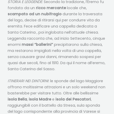
STORIA E LEGGENDE
: Secondo la tradizione, l’Eremo fu
fondato da un
ricco mercante
locale che,
scampato ad un nubifragio
durante la traversata
del lago, decise di ritirarsi qui per condurre vita da
eremita. Fece edificare una cappella dedicata a
Santa Caterina , poi inglobata nell’attuale chiesa.
Leggenda racconta che, ad inizio Settecento, cinque
enormi
massi “ballerini”
precipitarono sulla chiesa,
ma restarono impigliati nella volta di una cappella,
senza causare gravi danni, rimanendo sospesi per
quasi due secoli, fino al 1910. Da qui il nome all’eremo,
Santa Caterina del Sasso.
ITINERARI NEI DINTORNI
: le sponde del lago Maggiore
offrono moltissime attrazioni e un solo weekend non
basterebbe per visitare tutto. Oltre alle bellissime
isola Bella
,
isola Madre
e
isola dei Pescatori
,
raggiungibili con il battello da Stresa, sula sponda
del lago corrispondente alla provincia di Varese si