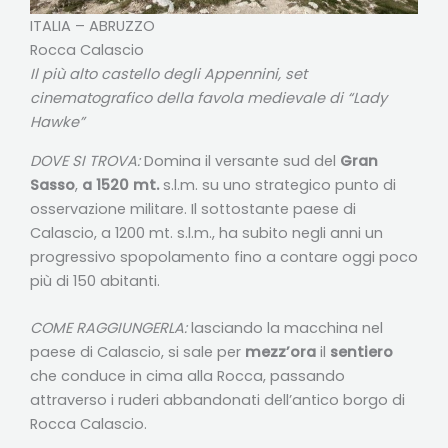
ITALIA – ABRUZZO
Rocca Calascio
Il più alto castello degli Appennini, set
cinematografico della favola medievale di “Lady
Hawke”
DOVE SI TROVA:
Domina il versante sud del
Gran
Sasso
,
a 1520 mt.
s.l.m. su uno strategico punto di
osservazione militare. Il sottostante paese di
Calascio, a 1200 mt. s.l.m., ha subito negli anni un
progressivo spopolamento fino a contare oggi poco
più di 150 abitanti.
COME RAGGIUNGERLA:
lasciando la macchina nel
paese di Calascio, si sale per
mezz’ora
il
sentiero
che conduce in cima alla Rocca, passando
attraverso i ruderi abbandonati dell’antico borgo di
Rocca Calascio.