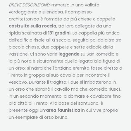
BREVE DESCRIZIONE:
Immerso in una vallata
verdeggiante e silenziosa, il complesso
architettonico è formato da più chiese e cappelle
costruite sulla roccia
, tra loro collegate da una
ripida scalinata di
131 gradini
. La cappella più antica
dell’edificio risale all’XI secolo, seguita poi da altre tre
piccole chiese, due cappelle e sette edicole della
Passione. Ci sono varie
leggende
su San Romedio e
la più nota è sicuramente quella legata alla figura di
un orso: si narra che l’anziano eremita fosse diretto a
Trento in groppa al suo cavallo per incontrare il
vescovo. Durante il tragitto, i due si imbatterono in
un orso che sbranò il cavallo ma che Romedio riuscì,
in un secondo momento, a domare e cavalcare fino
alla città di Trento. Alla base del santuario, è
presente oggi un’
area faunistica
in cui vive proprio
un esemplare di orso bruno.