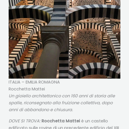
ITALIA – EMILIA ROMAGNA
Rocchetta Mattei
Un gioiello architettonico con 160 anni di storia alle
spalle, riconsegnato alla fruizione collettiva, dopo
anni di abbandono e chiusura.
DOVE SI TROVA:
Rocchetta Mattei
è un castello
edificato sulle rovine di un precedente edificio del XIII